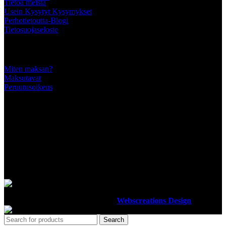
Tietoa meistä
Usein Kysytyt Kysymykset
Perhotietoutta-Blogi
Tietosuojaseloste
Tärkeää tietää
Miten maksan?
Maksutavat
Peruutusoikeus
SEURAA MEITÄ
MAKSUTAVAT
Luotettavilla maksutavoillamme maksat turvallisesti
Ottiperho
2012-2023 Design By
Webscreations Design
.
Search