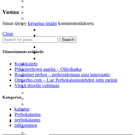
Meritaimenperhot
Moppiperhot
Vastaa
Pintaperhot
Putkiperhot
Sinun täytyy
kirjautua sisään
kommentoidaksesi.
Realistiset Perhot
Ampiainen
Close
Järvikatkat – Scuds
Search
Koskikorento
Päiväkorento
Viimeisimmät artikkelit
Sääski
Vesiperhonen
Koukkuinfo
Santikat – Sunray Shaddow
Pilkkiperhojen aatelia – Oliivikatka
Spuddlerit
Realistiset perhot – perhosidonnan uusi innovaatio
Squirmyt
Ottiperho.com – Lue Perhokalastuslehden juttu meistä
Streamerit Ja Zonkkerit
Vinkit tinselin valintaan
Sumariperhot
Tenon Suurlohiperhot
Kategoriat
Tinselit
Uppoperhot
kalastus
Wanhat Suomalaiset
Perhokalastus
Perukkeet
perhokalastus
Pilkit
pilkkiminen
Harjuspilkit
Järvikatkat