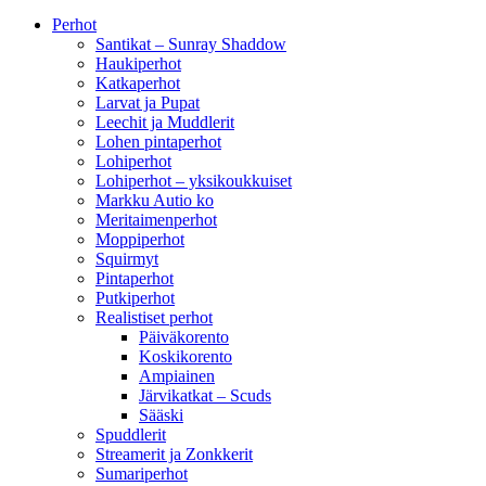
Perhot
Santikat – Sunray Shaddow
Haukiperhot
Katkaperhot
Larvat ja Pupat
Leechit ja Muddlerit
Lohen pintaperhot
Lohiperhot
Lohiperhot – yksikoukkuiset
Markku Autio ko
Meritaimenperhot
Moppiperhot
Squirmyt
Pintaperhot
Putkiperhot
Realistiset perhot
Päiväkorento
Koskikorento
Ampiainen
Järvikatkat – Scuds
Sääski
Spuddlerit
Streamerit ja Zonkkerit
Sumariperhot