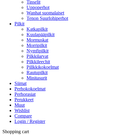
Tinselit
Uppoperhot
Wanhat suomalaiset
Tenon Suurlohiperhot
Pilkit
Katkapilkit
Kuulapääpilkit
Mormuskat
Morripilkit
Nymfipilkit
Pilkkilarvat
Pilkkileechit
Pillkkikokoelmat
Rautupilkit
Minitasurit
Siimat
Perhokokoelmat
Perhorasiat
Perukkeet
Muut
Wishlist
Compare
Login / Register
Shopping cart