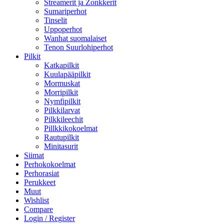
Streamerit ja Zonkkerit
Sumariperhot
Tinselit
Uppoperhot
Wanhat suomalaiset
Tenon Suurlohiperhot
Pilkit
Katkapilkit
Kuulapääpilkit
Mormuskat
Morripilkit
Nymfipilkit
Pilkkilarvat
Pilkkileechit
Pillkkikokoelmat
Rautupilkit
Minitasurit
Siimat
Perhokokoelmat
Perhorasiat
Perukkeet
Muut
Wishlist
Compare
Login / Register