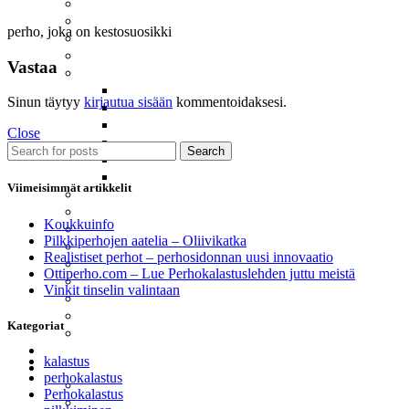
Meritaimenperhot
Moppiperhot
perho, joka on kestosuosikki
Pintaperhot
Putkiperhot
Vastaa
Realistiset Perhot
Ampiainen
Sinun täytyy
kirjautua sisään
kommentoidaksesi.
Järvikatkat – Scuds
Koskikorento
Close
Päiväkorento
Search
Sääski
Vesiperhonen
Viimeisimmät artikkelit
Santikat – Sunray Shaddow
Spuddlerit
Koukkuinfo
Squirmyt
Pilkkiperhojen aatelia – Oliivikatka
Streamerit Ja Zonkkerit
Realistiset perhot – perhosidonnan uusi innovaatio
Sumariperhot
Ottiperho.com – Lue Perhokalastuslehden juttu meistä
Tenon Suurlohiperhot
Vinkit tinselin valintaan
Tinselit
Uppoperhot
Kategoriat
Wanhat Suomalaiset
Perukkeet
kalastus
Pilkit
perhokalastus
Harjuspilkit
Perhokalastus
Järvikatkat