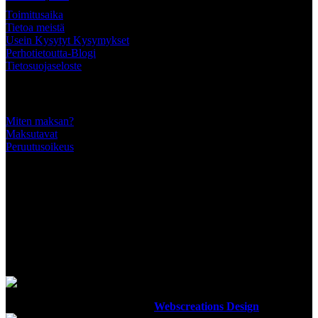
Toimitusaika
Tietoa meistä
Usein Kysytyt Kysymykset
Perhotietoutta-Blogi
Tietosuojaseloste
Tärkeää tietää
Miten maksan?
Maksutavat
Peruutusoikeus
SEURAA MEITÄ
MAKSUTAVAT
Luotettavilla maksutavoillamme maksat turvallisesti
Ottiperho
2012-2023 Design By
Webscreations Design
.