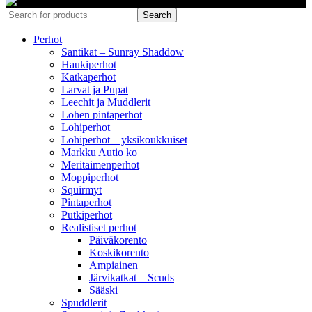
Search
Perhot
Santikat – Sunray Shaddow
Haukiperhot
Katkaperhot
Larvat ja Pupat
Leechit ja Muddlerit
Lohen pintaperhot
Lohiperhot
Lohiperhot – yksikoukkuiset
Markku Autio ko
Meritaimenperhot
Moppiperhot
Squirmyt
Pintaperhot
Putkiperhot
Realistiset perhot
Päiväkorento
Koskikorento
Ampiainen
Järvikatkat – Scuds
Sääski
Spuddlerit