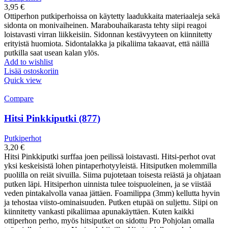
3,95
€
Ottiperhon putkiperhoissa on käytetty laadukkaita materiaaleja sekä
sidonta on monivaiheinen. Marabouhaikarasta tehty siipi reagoi
loistavasti virran liikkeisiin. Sidonnan kestävyyteen on kiinnitetty
erityistä huomiota. Sidontalakka ja pikaliima takaavat, että näillä
putkilla saat usean kalan ylös.
Add to wishlist
Lisää ostoskoriin
Quick view
Compare
Hitsi Pinkkiputki (877)
Putkiperhot
3,20
€
Hitsi Pinkkiputki surffaa joen peilissä loistavasti. Hitsi-perhot ovat
yksi keskeisistä lohen pintaperhotyyleistä. Hitsiputken molemmilla
puolilla on reiät sivuilla. Siima pujotetaan toisesta reiästä ja ohjataan
putken läpi. Hitsiperhon uinnista tulee toispuoleinen, ja se viistää
veden pintakalvolla vanaa jättäen. Foamilippa (3mm) kellutta hyvin
ja tehostaa viisto-ominaisuuden. Putken etupää on suljettu. Siipi on
kiinnitetty vankasti pikaliimaa apunakäyttäen. Kuten kaikki
ottiperhon perho, myös hitsiputket on sidottu Pro Pohjolan omalla