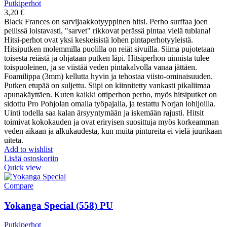
Putkiperhot
3,20
€
Black Frances on sarvijaakkotyyppinen hitsi. Perho surffaa joen
peilissä loistavasti, "sarvet" rikkovat perässä pintaa vielä tublana!
Hitsi-perhot ovat yksi keskeisistä lohen pintaperhotyyleistä.
Hitsiputken molemmilla puolilla on reiät sivuilla. Siima pujotetaan
toisesta reiästä ja ohjataan putken läpi. Hitsiperhon uinnista tulee
toispuoleinen, ja se viistää veden pintakalvolla vanaa jättäen.
Foamilippa (3mm) kellutta hyvin ja tehostaa viisto-ominaisuuden.
Putken etupää on suljettu. Siipi on kiinnitetty vankasti pikaliimaa
apunakäyttäen. Kuten kaikki ottiperhon perho, myös hitsiputket on
sidottu Pro Pohjolan omalla työpajalla, ja testattu Norjan lohijoilla.
Uinti todella saa kalan ärsyyntymään ja iskemään rajusti. Hitsit
toimivat kokokauden ja ovat eriryisen suosittuja myös korkeamman
veden aikaan ja alkukaudesta, kun muita pintureita ei vielä juurikaan
uiteta.
Add to wishlist
Lisää ostoskoriin
Quick view
Compare
Yokanga Special (558) PU
Putkiperhot