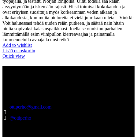
työpajalla, ja testattu Norjan lohijoilla. Uinti todella saa kalan
ärsyyntymään ja iskemään rajusti. Hitsit toimivat kokokauden ja
ovat eriryisen suosittuja myös korkeamman veden aikaan ja
alkukaudesta, kun muita pintureita ei vielä juurikaan uiteta. Vinkki:
Voit halutessasi tehdä uuden reiän putkeen, ja säätää näin hitsin
uintia sopivaksi kalastuspaikkaasi. Joella se onnistuu parhaiten
lämmittämällä esim viinipullon kierreavaajaa ja painamalla
kuumennetulla avaajalla uusi reikä.
Add to wishlist
Lisää ostoskoriin
Quick view
Tietoa meistä
Ottiperho.com myynnistä sinulle vastaa suomalainen Pro Pohjola –
niminen yritys. Pro Pohjola on rekisteröity Turkuun, ja vastaamme
tuotteiden hyvästä laadusta ja asiakaspalvelusta. Laadukkaita
tuotteita jo vuodesta 2012.
ottiperho@gmail.com
040-5522737
@ottiperho
Pikalinkit