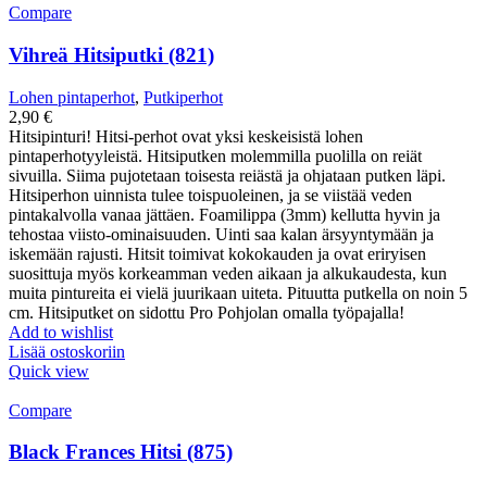
Compare
Vihreä Hitsiputki (821)
Lohen pintaperhot
,
Putkiperhot
2,90
€
Hitsipinturi! Hitsi-perhot ovat yksi keskeisistä lohen
pintaperhotyyleistä. Hitsiputken molemmilla puolilla on reiät
sivuilla. Siima pujotetaan toisesta reiästä ja ohjataan putken läpi.
Hitsiperhon uinnista tulee toispuoleinen, ja se viistää veden
pintakalvolla vanaa jättäen. Foamilippa (3mm) kellutta hyvin ja
tehostaa viisto-ominaisuuden. Uinti saa kalan ärsyyntymään ja
iskemään rajusti. Hitsit toimivat kokokauden ja ovat eriryisen
suosittuja myös korkeamman veden aikaan ja alkukaudesta, kun
muita pintureita ei vielä juurikaan uiteta. Pituutta putkella on noin 5
cm. Hitsiputket on sidottu Pro Pohjolan omalla työpajalla!
Add to wishlist
Lisää ostoskoriin
Quick view
Compare
Black Frances Hitsi (875)