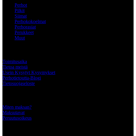
Perhot
Pilkit
Siimat
Perhokokoelmat
Perhorasiat
Perukkeet
Muut
ASIAKKAALLE
Toimitusaika
Tietoa meistä
Usein Kysytyt Kysymykset
Perhotietoutta-Blogi
Tietosuojaseloste
Tärkeää tietää
Miten maksan?
Maksutavat
Peruutusoikeus
SEURAA MEITÄ