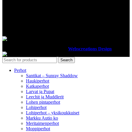
MAKSUTAVAT
Luotettavilla maksutavoillamme maksat turvallisesti
Ottiperho
2012-2023 Design By
Webscreations Design
.
Search
Perhot
Santikat – Sunray Shaddow
Haukiperhot
Katkaperhot
Larvat ja Pupat
Leechit ja Muddlerit
Lohen pintaperhot
Lohiperhot
Lohiperhot – yksikoukkuiset
Markku Autio ko
Meritaimenperhot
Moppiperhot