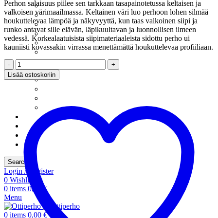
Perhon salaisuus piilee sen tarkkaan tasapainotetussa keltaisen ja
Katkapilkit
valkoisen värimaailmassa. Keltainen väri luo perhoon lohen silmää
Kuulapäänymfit
houkuttelevaa lämpöä ja näkyvyyttä, kun taas valkoinen siipi ja
Kuulapääpilkit
runko antavat sille elävän, läpikuultavan ja luonnollisen ilmeen
Minitasurit
vedessä. Korkealaatuisista siipimateriaaleista sidottu perho ui
Mormuskat
kauniisti kovassakin virrassa menettämättä houkuttelevaa profiiliaan.
Morripilkit
Nymfipilkit
The
Pilkkilarvat
Yellow
Lisää ostoskoriin
Pilkkileechit
and
Pillkkikokoelmat
White
Rautupauli-Tyyliset
-
putkiperho
Rautupilkit
(982)
Siimat
määrä
Tarvikkeet
Tietosuoja
Uncategorized
Search
Login / Register
0
Wishlist
0
items
0,00
€
Menu
0
items
0,00
€