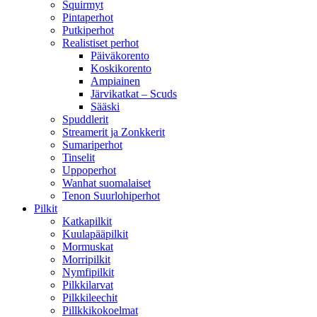
Squirmyt
Pintaperhot
Putkiperhot
Realistiset perhot
Päiväkorento
Koskikorento
Ampiainen
Järvikatkat – Scuds
Sääski
Spuddlerit
Streamerit ja Zonkkerit
Sumariperhot
Tinselit
Uppoperhot
Wanhat suomalaiset
Tenon Suurlohiperhot
Pilkit
Katkapilkit
Kuulapääpilkit
Mormuskat
Morripilkit
Nymfipilkit
Pilkkilarvat
Pilkkileechit
Pillkkikokoelmat