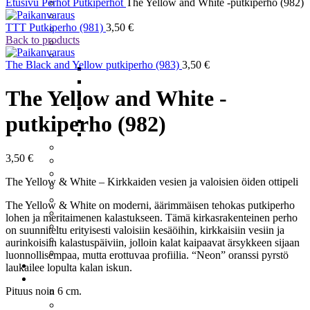
Meritaimenperhot
Etusivu
Perhot
Putkiperhot
The Yellow and White -putkiperho (982)
Moppiperhot
TTT Putkiperho (981)
3,50
€
Pintaperhot
Back to products
Putkiperhot
Realistiset Perhot
The Black and Yellow putkiperho (983)
3,50
€
Ampiainen
Järvikatkat – Scuds
The Yellow and White -
Koskikorento
Päiväkorento
putkiperho (982)
Sääski
Vesiperhonen
Santikat – Sunray Shaddow
3,50
€
Spuddlerit
Squirmyt
The Yellow & White – Kirkkaiden vesien ja valoisien öiden ottipeli
Streamerit Ja Zonkkerit
Sumariperhot
The Yellow & White on moderni, äärimmäisen tehokas putkiperho
Tenon Suurlohiperhot
lohen ja meritaimenen kalastukseen. Tämä kirkasrakenteinen perho
Tinselit
on suunniteltu erityisesti valoisiin kesäöihin, kirkkaisiin vesiin ja
Uppoperhot
aurinkoisiin kalastuspäiviin, jolloin kalat kaipaavat ärsykkeen sijaan
Wanhat Suomalaiset
luonnollisempaa, mutta erottuvaa profiilia. “Neon” oranssi pyrstö
Perukkeet
laukailee lopulta kalan iskun.
Pilkit
Pituus noin 6 cm.
Harjuspilkit
Järvikatkat