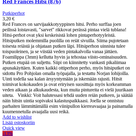
Red Frances Hitsi (876)
Putkiperhot
3,20
€
Red Frances on sarvijaakkotyyppinen hitsi. Perho surffaa joen
peilissä loistavasti, "sarvet" rikkovat perässä pintaa vielä tublana!
Hitsi-perhot ovat yksi keskeisistä lohen pintaperhotyyleistä.
Hitsiputken molemmilla puolilla on reiät sivuilla. Siima pujotetaan
toisesta reiästä ja ohjataan putken läpi. Hitsiperhon uinnista tulee
toispuoleinen, ja se viistää veden pintakalvolla vanaa jättäen.
Foamilippa (3mm) kellutta hyvin ja tehostaa viisto-ominaisuuden.
Putken etupää on suljettu. Siipi on kiinnitetty vankasti pikaliimaa
apunakäyttäen. Kuten kaikki ottiperhon perho, myös hitsiputket on
sidottu Pro Pohjolan omalla työpajalla, ja testattu Norjan lohijoilla.
Uinti todella saa kalan ärsyyntymään ja iskemään rajusti. Hitsit
toimivat kokokauden ja ovat eriryisen suosittuja myös korkeamman
veden aikaan ja alkukaudesta, kun muita pintureita ei vielä juurikaan
uiteta. Vinkki: Voit halutessasi tehdä uuden reiän putkeen, ja säätää
näin hitsin uintia sopivaksi kalastuspaikkaasi. Joella se onnistuu
parhaiten lämmittämällä esim viinipullon kierreavaajaa ja painamalla
kuumennetulla avaajalla uusi reikä.
Add to wishlist
Lisää ostoskoriin
Quick view
-13%