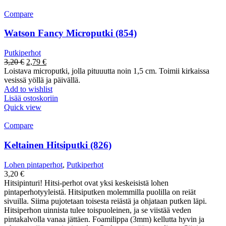
Compare
Watson Fancy Microputki (854)
Putkiperhot
Alkuperäinen
Nykyinen
3,20
€
2,79
€
hinta
hinta
Loistava microputki, jolla pituuutta noin 1,5 cm. Toimii kirkaissa
oli:
on:
vesissä yöllä ja päivällä.
3,20 €.
2,79 €.
Add to wishlist
Lisää ostoskoriin
Quick view
Compare
Keltainen Hitsiputki (826)
Lohen pintaperhot
,
Putkiperhot
3,20
€
Hitsipinturi! Hitsi-perhot ovat yksi keskeisistä lohen
pintaperhotyyleistä. Hitsiputken molemmilla puolilla on reiät
sivuilla. Siima pujotetaan toisesta reiästä ja ohjataan putken läpi.
Hitsiperhon uinnista tulee toispuoleinen, ja se viistää veden
pintakalvolla vanaa jättäen. Foamilippa (3mm) kellutta hyvin ja