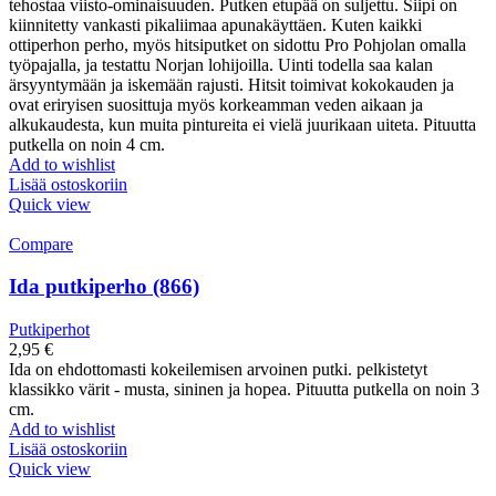
tehostaa viisto-ominaisuuden. Putken etupää on suljettu. Siipi on
kiinnitetty vankasti pikaliimaa apunakäyttäen. Kuten kaikki
ottiperhon perho, myös hitsiputket on sidottu Pro Pohjolan omalla
työpajalla, ja testattu Norjan lohijoilla. Uinti todella saa kalan
ärsyyntymään ja iskemään rajusti. Hitsit toimivat kokokauden ja
ovat eriryisen suosittuja myös korkeamman veden aikaan ja
alkukaudesta, kun muita pintureita ei vielä juurikaan uiteta. Pituutta
putkella on noin 4 cm.
Add to wishlist
Lisää ostoskoriin
Quick view
Compare
Ida putkiperho (866)
Putkiperhot
2,95
€
Ida on ehdottomasti kokeilemisen arvoinen putki. pelkistetyt
klassikko värit - musta, sininen ja hopea. Pituutta putkella on noin 3
cm.
Add to wishlist
Lisää ostoskoriin
Quick view