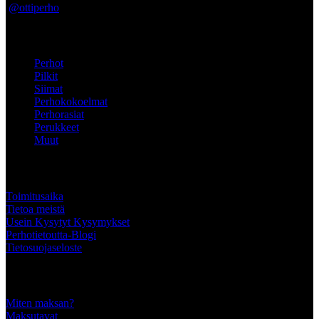
@ottiperho
Pikalinkit
Perhot
Pilkit
Siimat
Perhokokoelmat
Perhorasiat
Perukkeet
Muut
ASIAKKAALLE
Toimitusaika
Tietoa meistä
Usein Kysytyt Kysymykset
Perhotietoutta-Blogi
Tietosuojaseloste
Tärkeää tietää
Miten maksan?
Maksutavat