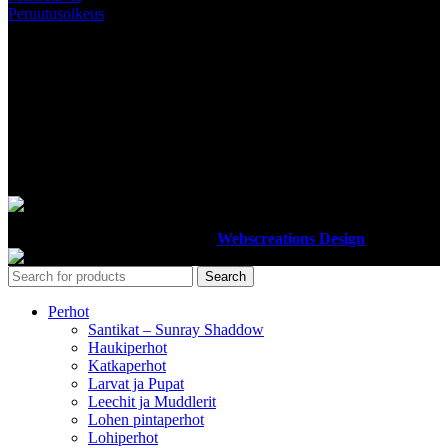
Peruutusoikeus
SEURAA MEITÄ
MAKSUTAVAT
Luotettavilla maksutavoillamme maksat turvallisesti
Ottiperho
2012-2023 Design By
Webscreations Design
.
Search
Perhot
Santikat – Sunray Shaddow
Haukiperhot
Katkaperhot
Larvat ja Pupat
Leechit ja Muddlerit
Lohen pintaperhot
Lohiperhot