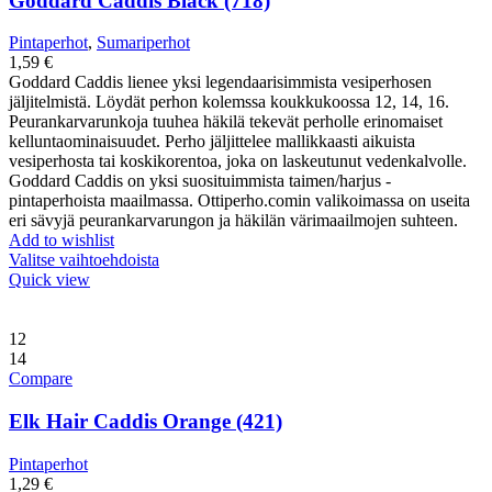
Goddard Caddis Black (718)
Pintaperhot
,
Sumariperhot
1,59
€
Goddard Caddis lienee yksi legendaarisimmista vesiperhosen
jäljitelmistä. Löydät perhon kolemssa koukkukoossa 12, 14, 16.
Peurankarvarunkoja tuuhea häkilä tekevät perholle erinomaiset
kelluntaominaisuudet. Perho jäljittelee mallikkaasti aikuista
vesiperhosta tai koskikorentoa, joka on laskeutunut vedenkalvolle.
Goddard Caddis on yksi suosituimmista taimen/harjus -
pintaperhoista maailmassa. Ottiperho.comin valikoimassa on useita
eri sävyjä peurankarvarungon ja häkilän värimaailmojen suhteen.
Add to wishlist
Valitse vaihtoehdoista
Quick view
12
14
Compare
Elk Hair Caddis Orange (421)
Pintaperhot
1,29
€