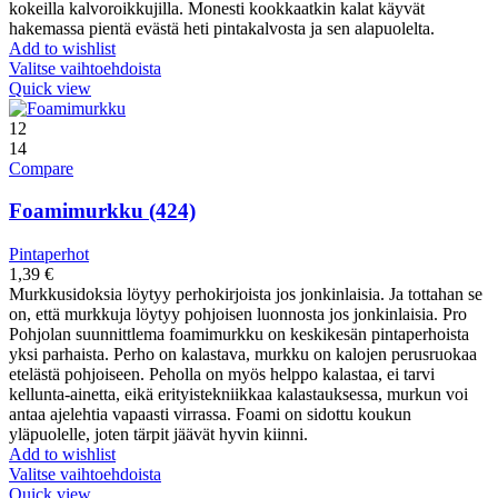
kokeilla kalvoroikkujilla. Monesti kookkaatkin kalat käyvät
hakemassa pientä evästä heti pintakalvosta ja sen alapuolelta.
Add to wishlist
Valitse vaihtoehdoista
Quick view
12
14
Compare
Foamimurkku (424)
Pintaperhot
1,39
€
Murkkusidoksia löytyy perhokirjoista jos jonkinlaisia. Ja tottahan se
on, että murkkuja löytyy pohjoisen luonnosta jos jonkinlaisia. Pro
Pohjolan suunnittlema foamimurkku on keskikesän pintaperhoista
yksi parhaista. Perho on kalastava, murkku on kalojen perusruokaa
etelästä pohjoiseen. Peholla on myös helppo kalastaa, ei tarvi
kellunta-ainetta, eikä erityistekniikkaa kalastauksessa, murkun voi
antaa ajelehtia vapaasti virrassa. Foami on sidottu koukun
yläpuolelle, joten tärpit jäävät hyvin kiinni.
Add to wishlist
Valitse vaihtoehdoista
Quick view