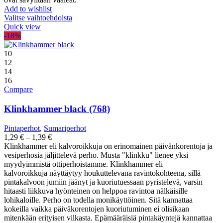
Add to wishlist
Valitse vaihtoehdoista
Quick view
-18%
10
12
14
16
Compare
Klinkhammer black (768)
Pintaperhot
,
Sumariperhot
Hintaluokka:
1,29
€
–
1,39
€
1,29 €
Klinkhammer eli kalvoroikkuja on erinomainen päivänkorentoja ja
-
vesiperhosia jäljittelevä perho. Musta "klinkku" lienee yksi
1,39 €
myydyimmistä ottiperhoistamme. Klinkhammer eli
kalvoroikkuja näyttäytyy houkuttelevana ravintokohteena, sillä
pintakalvoon jumiin jäänyt ja kuoriutuessaan pyristelevä, varsin
hitaasti liikkuva hyönteinen on helppoa ravintoa nälkäisille
lohikaloille. Perho on todella monikäyttöinen. Sitä kannattaa
kokeilla vaikka päiväkorentojen kuoriutuminen ei olisikaan
mitenkään erityisen vilkasta. Epämääräisiä pintakäyntejä kannattaa