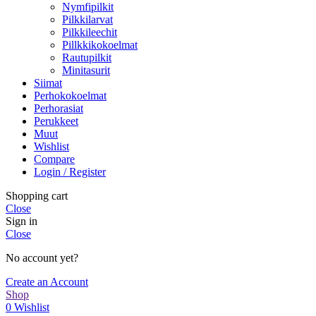
Nymfipilkit
Pilkkilarvat
Pilkkileechit
Pillkkikokoelmat
Rautupilkit
Minitasurit
Siimat
Perhokokoelmat
Perhorasiat
Perukkeet
Muut
Wishlist
Compare
Login / Register
Shopping cart
Close
Sign in
Close
No account yet?
Create an Account
Shop
0
Wishlist