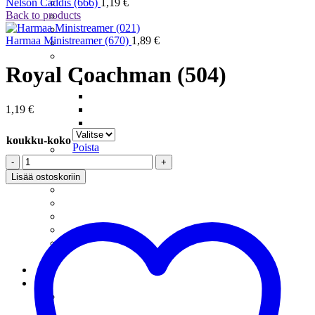
Meritaimenperhot
Nelson Caddis (666)
1,19
€
Back to products
Moppiperhot
Pintaperhot
Harmaa Ministreamer (670)
1,89
€
Putkiperhot
Realistiset Perhot
Royal Coachman (504)
Ampiainen
Järvikatkat – Scuds
Koskikorento
Päiväkorento
1,19
€
Sääski
Vesiperhonen
koukku-koko
Poista
Santikat – Sunray Shaddow
Royal
Spuddlerit
Coachman
Squirmyt
Lisää ostoskoriin
(504)
Streamerit Ja Zonkkerit
määrä
Sumariperhot
Tenon Suurlohiperhot
Tinselit
Uppoperhot
Wanhat Suomalaiset
Perukkeet
Pilkit
Harjuspilkit
Järvikatkat