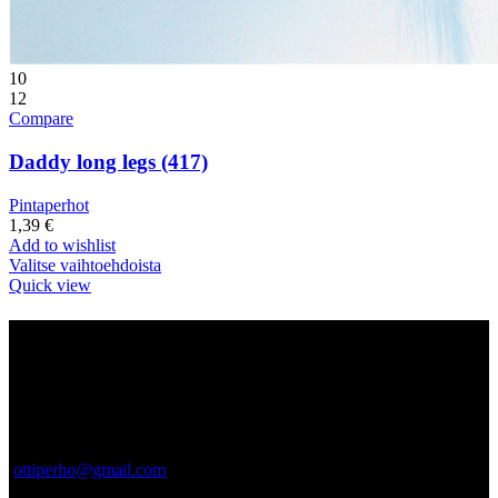
10
12
Compare
Daddy long legs (417)
Pintaperhot
1,39
€
Add to wishlist
Valitse vaihtoehdoista
Quick view
Tietoa meistä
Ottiperho.com myynnistä sinulle vastaa suomalainen Pro Pohjola –
niminen yritys. Pro Pohjola on rekisteröity Turkuun, ja vastaamme
tuotteiden hyvästä laadusta ja asiakaspalvelusta. Laadukkaita
tuotteita jo vuodesta 2012.
ottiperho@gmail.com
040-5522737