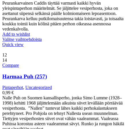
Peurankarvainen Caddis täyttää varmasti kaikki hyvän
yleispintaperhon määritelmät. Se jäljittelee vesiperhosta, joka on
asettanut siipensä selkänsä päälle kolmiomaiseen lepoasentoon.
Peurankarva kelluu putkilomaisuutensa takia loistavasti, ja toisaalta
koukku toimii kuin kölinä pitäen perhon oikeassa asennossa
vedenkalvolla.
Add to wishlist
Valitse vaihtoehdoista
Quick view
12
14
Compare
Harmaa Puh (257)
Pintaperhot
,
Uncategorized
0,99
€
Nalle Puh on Suomen kansallisperho, jonka Simo Lumme (1928–
1998) kehitti 1968 jäljittelemään aikuista siivet levällään pörräävää
vesiperhosta. ”Nallen” tuntevat lähes kaikki perhokalastukseen
perehtyneet. Pro Pohjola on tehnyt Nallesta usean muunnelman.
Tiettyjen vesiperhosten siivet ovat vähän vaaleammat. Vaaleassa
Puhissa korostuu asteen vaaleammat sävyt. Runko ja rungon häkilä
ovat sävyiltään vaaleat.