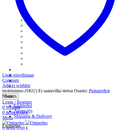
Katkapilkit
Kuulapäänymfit
Kuulapääpilkit
Minitasurit
Mormuskat
Morripilkit
Nymfipilkit
Pilkkilarvat
Pilkkileechit
Pillkkikokoelmat
Rautupauli-Tyyliset
Rautupilkit
Siimat
Tarvikkeet
Lisää toivelistaan
Compare
Tietosuoja
Add to wishlist
Uncategorized
tuotetunnus (SKU)
Ei saatavilla/-tietoa
Osasto:
Pintaperhot
Share:
Search
Login / Register
Lisätiedot
0
Wishlist
Arviot (0)
0
items
0,00
€
Shipping & Delivery
Menu
Lisätiedot
0
items
0,00
€