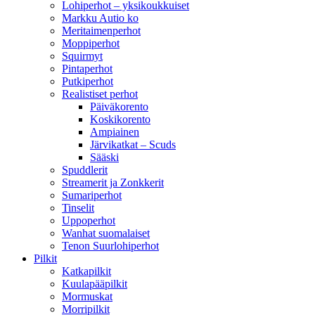
Lohiperhot – yksikoukkuiset
Markku Autio ko
Meritaimenperhot
Moppiperhot
Squirmyt
Pintaperhot
Putkiperhot
Realistiset perhot
Päiväkorento
Koskikorento
Ampiainen
Järvikatkat – Scuds
Sääski
Spuddlerit
Streamerit ja Zonkkerit
Sumariperhot
Tinselit
Uppoperhot
Wanhat suomalaiset
Tenon Suurlohiperhot
Pilkit
Katkapilkit
Kuulapääpilkit
Mormuskat
Morripilkit