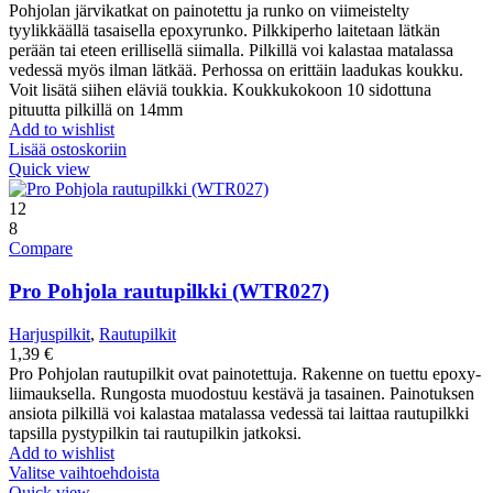
Pohjolan järvikatkat on painotettu ja runko on viimeistelty
tyylikkäällä tasaisella epoxyrunko. Pilkkiperho laitetaan lätkän
perään tai eteen erillisellä siimalla. Pilkillä voi kalastaa matalassa
vedessä myös ilman lätkää. Perhossa on erittäin laadukas koukku.
Voit lisätä siihen eläviä toukkia. Koukkukokoon 10 sidottuna
pituutta pilkillä on 14mm
Add to wishlist
Lisää ostoskoriin
Quick view
12
8
Compare
Pro Pohjola rautupilkki (WTR027)
Harjuspilkit
,
Rautupilkit
1,39
€
Pro Pohjolan rautupilkit ovat painotettuja. Rakenne on tuettu epoxy-
liimauksella. Rungosta muodostuu kestävä ja tasainen. Painotuksen
ansiota pilkillä voi kalastaa matalassa vedessä tai laittaa rautupilkki
tapsilla pystypilkin tai rautupilkin jatkoksi.
Add to wishlist
Valitse vaihtoehdoista
Quick view