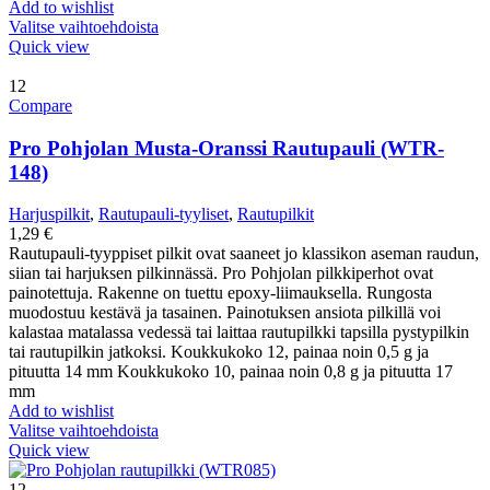
Add to wishlist
Valitse vaihtoehdoista
Quick view
12
Compare
Pro Pohjolan Musta-Oranssi Rautupauli (WTR-
148)
Harjuspilkit
,
Rautupauli-tyyliset
,
Rautupilkit
1,29
€
Rautupauli-tyyppiset pilkit ovat saaneet jo klassikon aseman raudun,
siian tai harjuksen pilkinnässä. Pro Pohjolan pilkkiperhot ovat
painotettuja. Rakenne on tuettu epoxy-liimauksella. Rungosta
muodostuu kestävä ja tasainen. Painotuksen ansiota pilkillä voi
kalastaa matalassa vedessä tai laittaa rautupilkki tapsilla pystypilkin
tai rautupilkin jatkoksi. Koukkukoko 12, painaa noin 0,5 g ja
pituutta 14 mm Koukkukoko 10, painaa noin 0,8 g ja pituutta 17
mm
Add to wishlist
Valitse vaihtoehdoista
Quick view
12