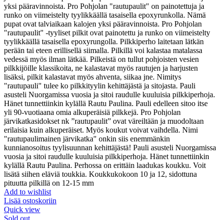
yksi pääravinnoista. Pro Pohjolan "rautupaulit" on painotettuja ja
runko on viimeistelty tyylikkäällä tasaisella epoxyrunkolla. Nämä
pupat ovat talviaikaan kalojen yksi pääravinnoista. Pro Pohjolan
"rautupaulit" -tyyliset pilkit ovat painotettu ja runko on viimeistelty
tyylikkäällä tasaisella epoxyrungolla. Pilkkiperho laitetaan lätkän
perään tai eteen erillisellä siimalla. Pilkillä voi kalastaa matalassa
vedessä myös ilman lätkää. Pilkeistä on tullut pohjoisten vesien
pilkkijöille klassikoita, ne kalastavat myös rautujen ja harjusten
lisäksi, pilkit kalastavat myös ahventa, siikaa jne. Nimitys
"rautupauli" tulee ko pilkkityylin kehittäjästä ja sitojasta. Pauli
asusteli Nuorgamissa vuosia ja sitoi raudulle kuuluisia pilkkiperhoja.
Hänet tunnettiinkin kylällä Rautu Paulina. Pauli edelleen sitoo itse
yli 90-vuotiaana omia alkuperäisiä pilkkejä. Pro Pohjolan
järvikatkasidokset nk ”rautupaulit” ovat väreiltään ja muodoltaan
erilaisia kuin alkuperäiset. Myös koukut voivat vaihdella. Nimi
"rautupaulimainen järvikatka" onkin siis enemmänkin
kunnianosoitus tyylisuunnan kehittäjästä! Pauli asusteli Nuorgamissa
vuosia ja sitoi raudulle kuuluisia pilkkiperhoja. Hänet tunnettiinkin
kylällä Rautu Paulina. Perhossa on erittäin laadukas koukku. Voit
lisätä siihen eläviä toukkia. Koukkukokoon 10 ja 12, sidottuna
pituutta pilkillä on 12-15 mm
Add to wishlist
Lisää ostoskoriin
Quick view
Sold out