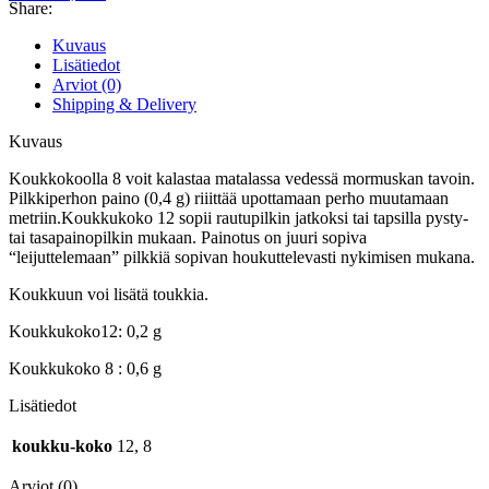
Share:
Kuvaus
Lisätiedot
Arviot (0)
Shipping & Delivery
Kuvaus
Koukkokoolla 8 voit kalastaa matalassa vedessä mormuskan tavoin.
Pilkkiperhon paino (0,4 g) riiittää upottamaan perho muutamaan
metriin.Koukkukoko 12 sopii rautupilkin jatkoksi tai tapsilla pysty-
tai tasapainopilkin mukaan. Painotus on juuri sopiva
“leijuttelemaan” pilkkiä sopivan houkuttelevasti nykimisen mukana.
Koukkuun voi lisätä toukkia.
Koukkukoko12: 0,2 g
Koukkukoko 8 : 0,6 g
Lisätiedot
koukku-koko
12, 8
Arviot (0)