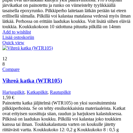
järvikatkat on painotettu ja runko on viimeistelty tyylikkäällä
tasaisella epoxyrunko. Pilkkiperho laitetaan lätkän perään tai eteen
erillisellä siimalla. Pilkillä voi kalastaa matalassa vedessä myös ilman
lätkää. Perhossa on erittäin laadukas koukku. Voit lisätä siihen eläviä
toukkia. Koukkukokoon 10 sidottuna pituutta pilkillä on 14mm
Add to wishlist
Lisää ostoskoriin
Quick view
12
8
Compare
Vihreä katka (WTR105)
Harjuspilkit
,
Katkapilkit
,
Rautupilkit
1,59
€
Painotettu katka jäljitelmä (WTR105) on yksi suosituimmista
pilkkiperhoista. Se on tehty ensiluokkaisista materiaaleista. Katkat
ovat erityisen suosittuja siian, raudun ja harjuksen kalastuksessa.
Pilkissä on laadukas koukku. Pilkillä voi kalastaa joko toukkien
kanssa tai ilman. Toukkakalastusta varten on koukulle jätetty
riittävästi vartta. Koukkukoko 12: 0,2 g Koukkukoko 8 : 0,5 g