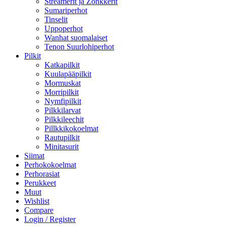
Streamerit ja Zonkkerit
Sumariperhot
Tinselit
Uppoperhot
Wanhat suomalaiset
Tenon Suurlohiperhot
Pilkit
Katkapilkit
Kuulapääpilkit
Mormuskat
Morripilkit
Nymfipilkit
Pilkkilarvat
Pilkkileechit
Pillkkikokoelmat
Rautupilkit
Minitasurit
Siimat
Perhokokoelmat
Perhorasiat
Perukkeet
Muut
Wishlist
Compare
Login / Register