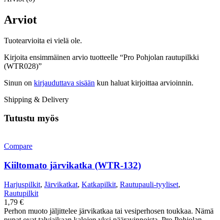
Arviot
Tuotearvioita ei vielä ole.
Kirjoita ensimmäinen arvio tuotteelle “Pro Pohjolan rautupilkki
(WTR028)”
Sinun on
kirjauduttava sisään
kun haluat kirjoittaa arvioinnin.
Shipping & Delivery
Tutustu myös
Compare
Kiiltomato järvikatka (WTR-132)
Harjuspilkit
,
Järvikatkat
,
Katkapilkit
,
Rautupauli-tyyliset
,
Rautupilkit
1,79
€
Perhon muoto jäljittelee järvikatkaa tai vesiperhosen toukkaa. Nämä
pupat ovat talviaikaan kalojen yksi pääravinnoista. Pro Pohjolan