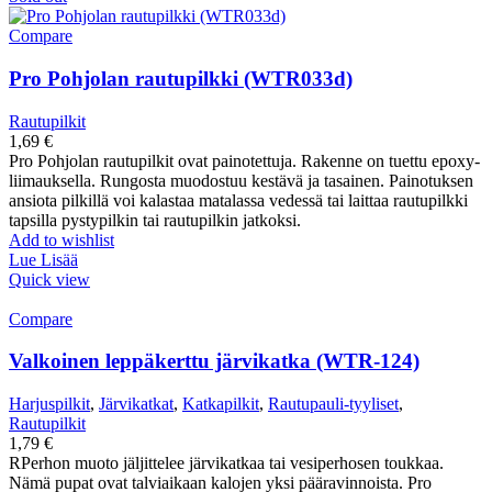
Compare
Pro Pohjolan rautupilkki (WTR033d)
Rautupilkit
1,69
€
Pro Pohjolan rautupilkit ovat painotettuja. Rakenne on tuettu epoxy-
liimauksella. Rungosta muodostuu kestävä ja tasainen. Painotuksen
ansiota pilkillä voi kalastaa matalassa vedessä tai laittaa rautupilkki
tapsilla pystypilkin tai rautupilkin jatkoksi.
Add to wishlist
Lue Lisää
Quick view
Compare
Valkoinen leppäkerttu järvikatka (WTR-124)
Harjuspilkit
,
Järvikatkat
,
Katkapilkit
,
Rautupauli-tyyliset
,
Rautupilkit
1,79
€
RPerhon muoto jäljittelee järvikatkaa tai vesiperhosen toukkaa.
Nämä pupat ovat talviaikaan kalojen yksi pääravinnoista. Pro