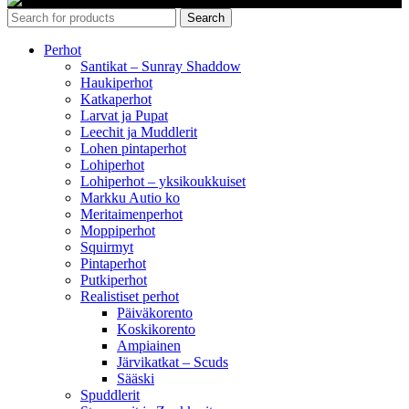
Search
Perhot
Santikat – Sunray Shaddow
Haukiperhot
Katkaperhot
Larvat ja Pupat
Leechit ja Muddlerit
Lohen pintaperhot
Lohiperhot
Lohiperhot – yksikoukkuiset
Markku Autio ko
Meritaimenperhot
Moppiperhot
Squirmyt
Pintaperhot
Putkiperhot
Realistiset perhot
Päiväkorento
Koskikorento
Ampiainen
Järvikatkat – Scuds
Sääski
Spuddlerit