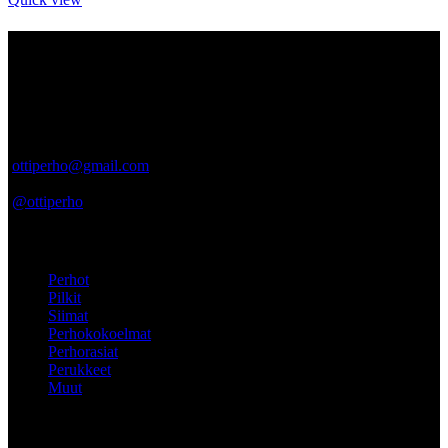
Tietoa meistä
Ottiperho.com myynnistä sinulle vastaa suomalainen Pro Pohjola –
niminen yritys. Pro Pohjola on rekisteröity Turkuun, ja vastaamme
tuotteiden hyvästä laadusta ja asiakaspalvelusta. Laadukkaita
tuotteita jo vuodesta 2012.
ottiperho@gmail.com
040-5522737
@ottiperho
Pikalinkit
Perhot
Pilkit
Siimat
Perhokokoelmat
Perhorasiat
Perukkeet
Muut
ASIAKKAALLE