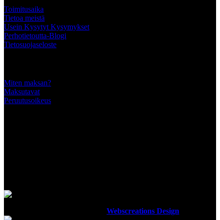
Toimitusaika
Tietoa meistä
Usein Kysytyt Kysymykset
Perhotietoutta-Blogi
Tietosuojaseloste
Tärkeää tietää
Miten maksan?
Maksutavat
Peruutusoikeus
SEURAA MEITÄ
MAKSUTAVAT
Luotettavilla maksutavoillamme maksat turvallisesti
Ottiperho
2012-2023 Design By
Webscreations Design
.