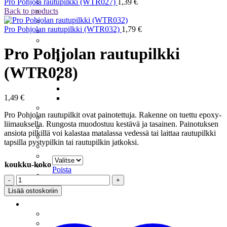
Meritaimenperhot
Pro Pohjola rautupilkki (WTR027)
1,39
€
Back to products
Moppiperhot
Pintaperhot
Pro Pohjolan rautupilkki (WTR032)
1,79
€
Putkiperhot
Realistiset Perhot
Pro Pohjolan rautupilkki
Ampiainen
Järvikatkat – Scuds
(WTR028)
Koskikorento
Päiväkorento
Sääski
1,49
€
Vesiperhonen
Santikat – Sunray Shaddow
Pro Pohjolan rautupilkit ovat painotettuja. Rakenne on tuettu epoxy-
Spuddlerit
liimauksella. Rungosta muodostuu kestävä ja tasainen. Painotuksen
Squirmyt
ansiota pilkillä voi kalastaa matalassa vedessä tai laittaa rautupilkki
Streamerit Ja Zonkkerit
tapsilla pystypilkin tai rautupilkin jatkoksi.
Sumariperhot
Tenon Suurlohiperhot
koukku-koko
Tinselit
Poista
Uppoperhot
Pro
Wanhat Suomalaiset
Pohjolan
Lisää ostoskoriin
Perukkeet
rautupilkki
Pilkit
(WTR028)
Harjuspilkit
määrä
Järvikatkat