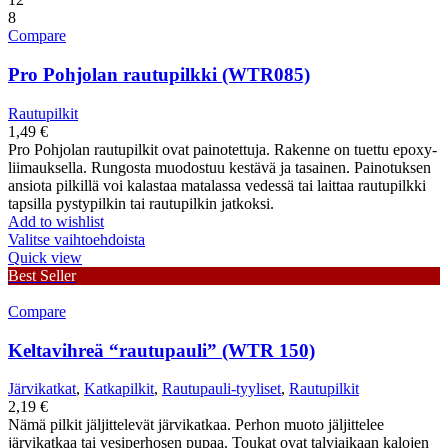
8
Compare
Pro Pohjolan rautupilkki (WTR085)
Rautupilkit
1,49
€
Pro Pohjolan rautupilkit ovat painotettuja. Rakenne on tuettu epoxy-
liimauksella. Rungosta muodostuu kestävä ja tasainen. Painotuksen
ansiota pilkillä voi kalastaa matalassa vedessä tai laittaa rautupilkki
tapsilla pystypilkin tai rautupilkin jatkoksi.
Add to wishlist
Valitse vaihtoehdoista
Quick view
Best Seller
Compare
Keltavihreä “rautupauli” (WTR 150)
Järvikatkat
,
Katkapilkit
,
Rautupauli-tyyliset
,
Rautupilkit
2,19
€
Nämä pilkit jäljittelevät järvikatkaa. Perhon muoto jäljittelee
järvikatkaa tai vesiperhosen pupaa. Toukat ovat talviaikaan kalojen