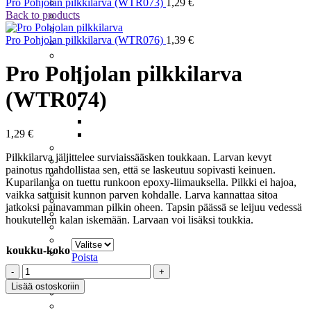
Meritaimenperhot
Pro Pohjolan pilkkilarva (WTR073)
1,29
€
Back to products
Moppiperhot
Pintaperhot
Pro Pohjolan pilkkilarva (WTR076)
1,39
€
Putkiperhot
Realistiset Perhot
Pro Pohjolan pilkkilarva
Ampiainen
Järvikatkat – Scuds
(WTR074)
Koskikorento
Päiväkorento
Sääski
1,29
€
Vesiperhonen
Santikat – Sunray Shaddow
Pilkkilarva jäljittelee surviaissääsken toukkaan. Larvan kevyt
Spuddlerit
painotus mahdollistaa sen, että se laskeutuu sopivasti keinuen.
Squirmyt
Kuparilanka on tuettu runkoon epoxy-liimauksella. Pilkki ei hajoa,
Streamerit Ja Zonkkerit
vaikka sattuisit kunnon parven kohdalle. Larva kannattaa sitoa
Sumariperhot
jatkoksi painavamman pilkin oheen. Tapsin päässä se leijuu vedessä
Tenon Suurlohiperhot
houkutellen kalan iskemään. Larvaan voi lisäksi toukkia.
Tinselit
Uppoperhot
koukku-koko
Wanhat Suomalaiset
Poista
Perukkeet
Pro
Pilkit
Pohjolan
Lisää ostoskoriin
Harjuspilkit
pilkkilarva
Järvikatkat
(WTR074)