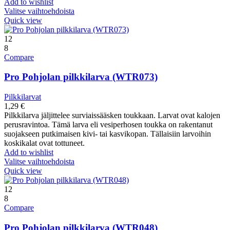
Add to wishlist
Valitse vaihtoehdoista
Quick view
12
8
Compare
Pro Pohjolan pilkkilarva (WTR073)
Pilkkilarvat
1,29
€
Pilkkilarva jäljittelee surviaissääsken toukkaan. Larvat ovat kalojen
perusravintoa. Tämä larva eli vesiperhosen toukka on rakentanut
suojakseen putkimaisen kivi- tai kasvikopan. Tällaisiin larvoihin
koskikalat ovat tottuneet.
Add to wishlist
Valitse vaihtoehdoista
Quick view
12
8
Compare
Pro Pohjolan pilkkilarva (WTR048)