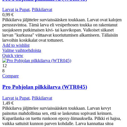
Larvat ja Pupat
,
Pilkkilarvat
0,99
€
Pilkkilarva jäljittelee surviaissääsken toukkaan. Larvat ovat kalojen
perusravintoa. Tämä larva eli vesiperhosen toukka on rakentanut
suojakseen putkimaisen kivi- tai kasvikopan. Valkoiset siikaset
larvan "kurkussa" viittaavat kuoriutumisen alkamiseen. Tällaisiin
larvoihin koskikalat ovat tottuneet.
Add to wishlist
Valitse vaihtoehdoista
Quick view
12
8
Compare
Pro Pohjolan pilkkilarva (WTR045)
Larvat ja Pupat
,
Pilkkilarvat
1,49
€
Pilkkilarva jäljittelee surviaissääsken toukkaan. Larvan kevyt
painotus mahdollistaa sen, että se laskeutuu sopivasti keinuen.
Kuparilanka on tuettu runkoon epoxy-liimauksella. Pilkki ei hajoa,
vaikka sattuisit kunnon parven kohdalle. Larva kannattaa sitoa