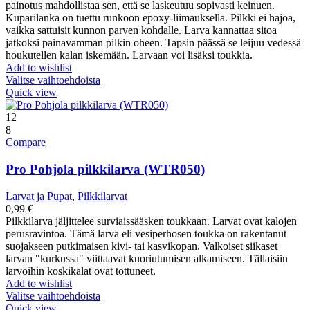
painotus mahdollistaa sen, että se laskeutuu sopivasti keinuen.
Kuparilanka on tuettu runkoon epoxy-liimauksella. Pilkki ei hajoa,
vaikka sattuisit kunnon parven kohdalle. Larva kannattaa sitoa
jatkoksi painavamman pilkin oheen. Tapsin päässä se leijuu vedessä
houkutellen kalan iskemään. Larvaan voi lisäksi toukkia.
Add to wishlist
Valitse vaihtoehdoista
Quick view
12
8
Compare
Pro Pohjola pilkkilarva (WTR050)
Larvat ja Pupat
,
Pilkkilarvat
0,99
€
Pilkkilarva jäljittelee surviaissääsken toukkaan. Larvat ovat kalojen
perusravintoa. Tämä larva eli vesiperhosen toukka on rakentanut
suojakseen putkimaisen kivi- tai kasvikopan. Valkoiset siikaset
larvan "kurkussa" viittaavat kuoriutumisen alkamiseen. Tällaisiin
larvoihin koskikalat ovat tottuneet.
Add to wishlist
Valitse vaihtoehdoista
Quick view