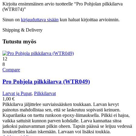
Kirjoita ensimmäinen arvio tuotteelle “Pro Pohjolan pilkkilarva
(WTR074)”
Sinun on
kirjauduttava sisään
kun haluat kirjoittaa arvioinnin.
Shipping & Delivery
Tutustu myös
12
8
Compare
Pro Pohjola pilkkilarva (WTR049)
Larvat ja Pupat
,
Pilkkilarvat
1,00
€
Pilkkilarva jäljittelee surviaissääsken toukkaan. Larvan kevyt
painotus mahdollistaa sen, että se laskeutuu sopivasti keinuen.
Kuparilanka on tuettu runkoon epoxy-liimauksella. Pilkki ei hajoa,
vaikka sattuisit kunnon parven kohdalle. Larva kannattaa sitoa
jatkoksi painavamman pilkin oheen. Tapsin päässä se leijuu vedessä
houkutellen kalan iskemään. Larvaan voi lisäksi toukkia.