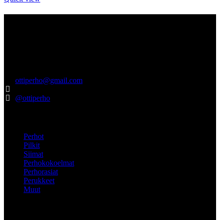
Tietoa meistä
Ottiperho.com myynnistä sinulle vastaa suomalainen Pro Pohjola –
niminen yritys. Pro Pohjola on rekisteröity Turkuun, ja vastaamme
tuotteiden hyvästä laadusta ja asiakaspalvelusta. Laadukkaita
tuotteita jo vuodesta 2012.
ottiperho@gmail.com
040-5522737
@ottiperho
Pikalinkit
Perhot
Pilkit
Siimat
Perhokokoelmat
Perhorasiat
Perukkeet
Muut
ASIAKKAALLE