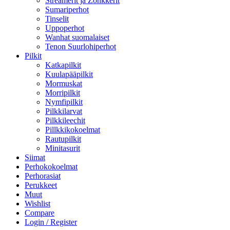
Streamerit ja Zonkkerit
Sumariperhot
Tinselit
Uppoperhot
Wanhat suomalaiset
Tenon Suurlohiperhot
Pilkit
Katkapilkit
Kuulapääpilkit
Mormuskat
Morripilkit
Nymfipilkit
Pilkkilarvat
Pilkkileechit
Pillkkikokoelmat
Rautupilkit
Minitasurit
Siimat
Perhokokoelmat
Perhorasiat
Perukkeet
Muut
Wishlist
Compare
Login / Register