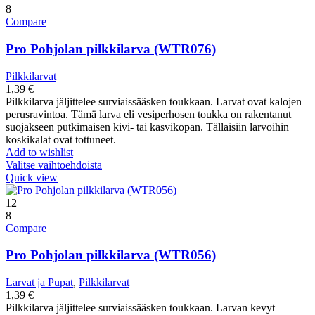
8
Compare
Pro Pohjolan pilkkilarva (WTR076)
Pilkkilarvat
1,39
€
Pilkkilarva jäljittelee surviaissääsken toukkaan. Larvat ovat kalojen
perusravintoa. Tämä larva eli vesiperhosen toukka on rakentanut
suojakseen putkimaisen kivi- tai kasvikopan. Tällaisiin larvoihin
koskikalat ovat tottuneet.
Add to wishlist
Valitse vaihtoehdoista
Quick view
12
8
Compare
Pro Pohjolan pilkkilarva (WTR056)
Larvat ja Pupat
,
Pilkkilarvat
1,39
€
Pilkkilarva jäljittelee surviaissääsken toukkaan. Larvan kevyt