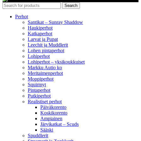
Search
Perhot
Santikat – Sunray Shaddow
Haukiperhot
Katkaperhot
Larvat ja Pupat
Leechit ja Muddlerit
Lohen pintaperhot
Lohiperhot
Lohiperhot – yksikoukkuiset
Markku Autio ko
Meritaimenperhot
Moppiperhot
Squirmyt
Pintaperhot
Putkiperhot
Realistiset perhot
Päiväkorento
Koskikorento
Ampiainen
Järvikatkat – Scuds
Sääski
Spuddlerit