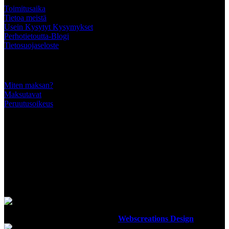
Toimitusaika
Tietoa meistä
Usein Kysytyt Kysymykset
Perhotietoutta-Blogi
Tietosuojaseloste
Tärkeää tietää
Miten maksan?
Maksutavat
Peruutusoikeus
SEURAA MEITÄ
MAKSUTAVAT
Luotettavilla maksutavoillamme maksat turvallisesti
Ottiperho
2012-2023 Design By
Webscreations Design
.