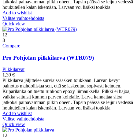
jatkoksi painavamman pilkin oheen. Tapsin päässä se leijuu vedessä
houkutellen kalan iskemään. Larvaan voi lisäksi toukkia.
Add to wishlist
Valitse vaihtoehdoista
Quick view
12
8
Compare
Pro Pohjolan pilkkilarva (WTR079)
Pilkkilarvat
1,39
€
Pilkkilarva jäljittelee surviaissääsken toukkaan. Larvan kevyt
painotus mahdollistaa sen, että se laskeutuu sopivasti keinuen.
Kuparilanka on tuettu runkoon epoxy-liimauksella. Pilkki ei hajoa,
vaikka sattuisit kunnon parven kohdalle. Larva kannattaa sitoa
jatkoksi painavamman pilkin oheen. Tapsin päässä se leijuu vedessä
houkutellen kalan iskemään. Larvaan voi lisäksi toukkia.
Add to wishlist
Valitse vaihtoehdoista
Quick view
12