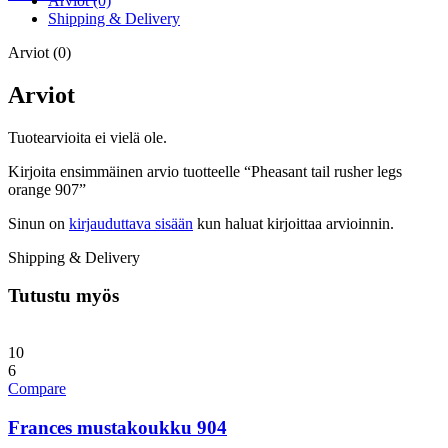
Arviot (0)
Shipping & Delivery
Arviot (0)
Arviot
Tuotearvioita ei vielä ole.
Kirjoita ensimmäinen arvio tuotteelle “Pheasant tail rusher legs
orange 907”
Sinun on
kirjauduttava sisään
kun haluat kirjoittaa arvioinnin.
Shipping & Delivery
Tutustu myös
10
6
Compare
Frances mustakoukku 904