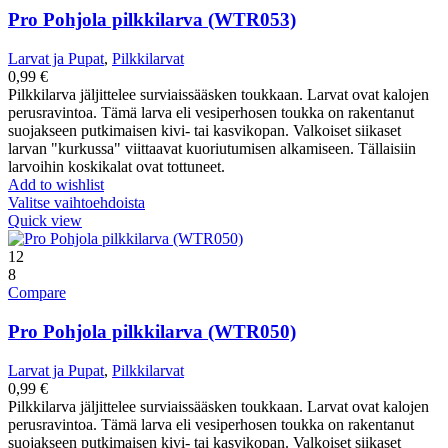
Pro Pohjola pilkkilarva (WTR053)
Larvat ja Pupat
,
Pilkkilarvat
0,99
€
Pilkkilarva jäljittelee surviaissääsken toukkaan. Larvat ovat kalojen
perusravintoa. Tämä larva eli vesiperhosen toukka on rakentanut
suojakseen putkimaisen kivi- tai kasvikopan. Valkoiset siikaset
larvan "kurkussa" viittaavat kuoriutumisen alkamiseen. Tällaisiin
larvoihin koskikalat ovat tottuneet.
Add to wishlist
Valitse vaihtoehdoista
Quick view
12
8
Compare
Pro Pohjola pilkkilarva (WTR050)
Larvat ja Pupat
,
Pilkkilarvat
0,99
€
Pilkkilarva jäljittelee surviaissääsken toukkaan. Larvat ovat kalojen
perusravintoa. Tämä larva eli vesiperhosen toukka on rakentanut
suojakseen putkimaisen kivi- tai kasvikopan. Valkoiset siikaset