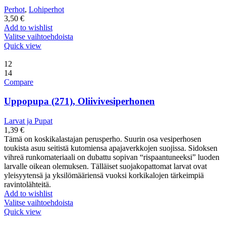
Perhot
,
Lohiperhot
3,50
€
Add to wishlist
Valitse vaihtoehdoista
Quick view
12
14
Compare
Uppopupa (271), Oliivivesiperhonen
Larvat ja Pupat
1,39
€
Tämä on koskikalastajan perusperho. Suurin osa vesiperhosen
toukista asuu seitistä kutomiensa apajaverkkojen suojissa. Sidoksen
vihreä runkomateriaali on dubattu sopivan “rispaantuneeksi” luoden
larvalle oikean olemuksen. Tälläiset suojakopattomat larvat ovat
yleisyytensä ja yksilömääriensä vuoksi korkikalojen tärkeimpiä
ravintolähteitä.
Add to wishlist
Valitse vaihtoehdoista
Quick view