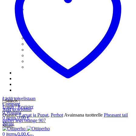
Katkapilkit
Kuulapäänymfit
Kuulapääpilkit
Minitasurit
Mormuskat
Morripilkit
Nymfipilkit
Pilkkilarvat
Pilkkileechit
Pillkkikokoelmat
Rautupauli-Tyyliset
Rautupilkit
Siimat
Tarvikkeet
Tietosuoja
Uncategorized
Lisää toivelistaan
Search
Compare
Login / Register
Add to wishlist
0
Wishlist
Osastot:
Larvat ja Pupat
,
Perhot
Avainsana tuotteelle
Pheasant tail
0
items
0,00
€
rusher legs orange 907
Menu
Share:
0
items
0,00
€