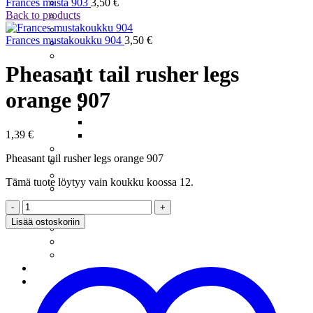
Meritaimenperhot
Frances musta 903
3,50
€
Back to products
Moppiperhot
Pintaperhot
Frances mustakoukku 904
3,50
€
Putkiperhot
Realistiset Perhot
Pheasant tail rusher legs
Ampiainen
Järvikatkat – Scuds
orange 907
Koskikorento
Päiväkorento
Sääski
1,39
€
Vesiperhonen
Santikat – Sunray Shaddow
Pheasant tail rusher legs orange 907
Spuddlerit
Squirmyt
Tämä tuote löytyy vain koukku koossa 12.
Streamerit Ja Zonkkerit
Sumariperhot
Pheasant
Tenon Suurlohiperhot
tail
Lisää ostoskoriin
Tinselit
rusher
Uppoperhot
legs
Wanhat Suomalaiset
orange
Perukkeet
907
määrä
Pilkit
Harjuspilkit
Järvikatkat