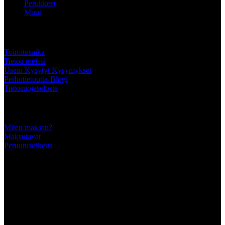
Perukkeet
Muut
ASIAKKAALLE
Toimitusaika
Tietoa meistä
Usein Kysytyt Kysymykset
Perhotietoutta-Blogi
Tietosuojaseloste
Tärkeää tietää
Miten maksan?
Maksutavat
Peruutusoikeus
SEURAA MEITÄ
MAKSUTAVAT
Luotettavilla maksutavoillamme maksat turvallisesti