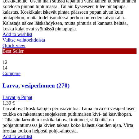
koskikaloille. Usein illan suussa tapahtuu varsinainen kuoriutuminen
kotelosta pinnan tuntumassa. Tälläin kyseeseen tulee pintapupa-
kalastus. Koskikalat iskevät pintaa päässeen pupan aivan kuin
pintapehon, mutta todellisuudessa perhoo on vedenkalvon alla.
Kalastaja näkee läiskähdyksen, mutta pinturia ei kannata heittää,
koska kalat ovat syömässä pintapupia.
Add to wishlist
Valitse vaihtoehdoista
Quick view
Best Seller
12
14
Compare
Larva, vesiperhonen (270)
Larvat ja Pupat
1,39
€
Larvat ovat koskikalojen perusravintoa. Tämä larva eli vesiperhosen
toukka on rakentanut suojakseen putkimaisen kivi- tai kasvikopan.
Tällaisiin larvoihin koskikalat ovat tottuneet, sillä niitä on
pohjantuntumassa ja kivien takana koko kalastuskauden ajan. Virta
irrottaa toukon helposti pohja-aineesta.
Add to wishlist