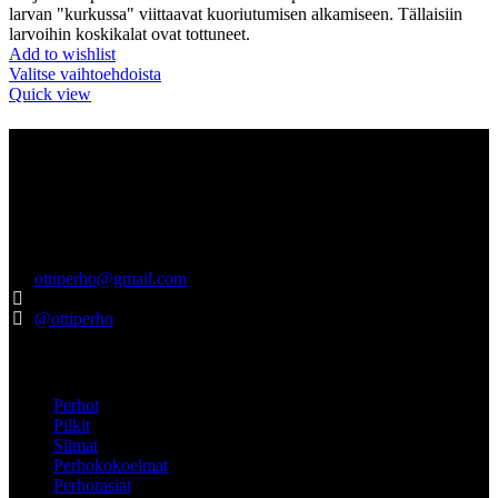
larvan "kurkussa" viittaavat kuoriutumisen alkamiseen. Tällaisiin
larvoihin koskikalat ovat tottuneet.
Add to wishlist
Valitse vaihtoehdoista
Quick view
Tietoa meistä
Ottiperho.com myynnistä sinulle vastaa suomalainen Pro Pohjola –
niminen yritys. Pro Pohjola on rekisteröity Turkuun, ja vastaamme
tuotteiden hyvästä laadusta ja asiakaspalvelusta. Laadukkaita
tuotteita jo vuodesta 2012.
ottiperho@gmail.com
040-5522737
@ottiperho
Pikalinkit
Perhot
Pilkit
Siimat
Perhokokoelmat
Perhorasiat