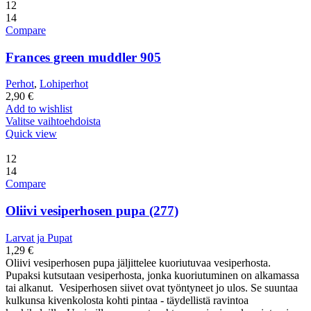
12
14
Compare
Frances green muddler 905
Perhot
,
Lohiperhot
2,90
€
Add to wishlist
Valitse vaihtoehdoista
Quick view
12
14
Compare
Oliivi vesiperhosen pupa (277)
Larvat ja Pupat
1,29
€
Oliivi vesiperhosen pupa jäljittelee kuoriutuvaa vesiperhosta.
Pupaksi kutsutaan vesiperhosta, jonka kuoriutuminen on alkamassa
tai alkanut. Vesiperhosen siivet ovat työntyneet jo ulos. Se suuntaa
kulkunsa kivenkolosta kohti pintaa - täydellistä ravintoa