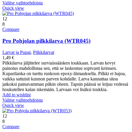
Valitse vaihtoehdoista
Quick view
12
8
Compare
Pro Pohjolan pilkkilarva (WTR045)
Larvat ja Pupat
,
Pilkkilarvat
1,49
€
Pilkkilarva jäljittelee surviaissääsken toukkaan. Larvan kevyt
painotus mahdollistaa sen, että se laskeutuu sopivasti keinuen.
Kuparilanka on tuettu runkoon epoxy-liimauksella. Pilkki ei hajoa,
vaikka sattuisit kunnon parven kohdalle. Larva kannattaa sitoa
jatkoksi painavamman pilkin oheen. Tapsin päässä se leijuu vedessä
houkutellen kalan iskemään. Larvaan voi lisäksi toukkia.
Add to wishlist
Valitse vaihtoehdoista
Quick view
12
8
Compare