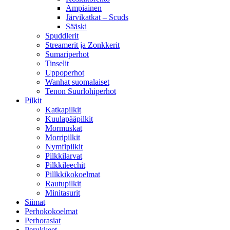
Ampiainen
Järvikatkat – Scuds
Sääski
Spuddlerit
Streamerit ja Zonkkerit
Sumariperhot
Tinselit
Uppoperhot
Wanhat suomalaiset
Tenon Suurlohiperhot
Pilkit
Katkapilkit
Kuulapääpilkit
Mormuskat
Morripilkit
Nymfipilkit
Pilkkilarvat
Pilkkileechit
Pillkkikokoelmat
Rautupilkit
Minitasurit
Siimat
Perhokokoelmat
Perhorasiat
Perukkeet