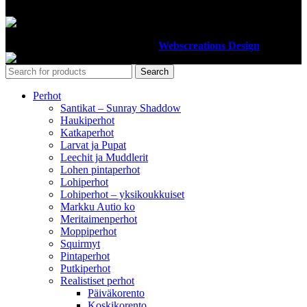
Ottiperho
2012-2023 Design By
Webscreations Design
.
Search
Perhot
Santikat – Sunray Shaddow
Haukiperhot
Katkaperhot
Larvat ja Pupat
Leechit ja Muddlerit
Lohen pintaperhot
Lohiperhot
Lohiperhot – yksikoukkuiset
Markku Autio ko
Meritaimenperhot
Moppiperhot
Squirmyt
Pintaperhot
Putkiperhot
Realistiset perhot
Päiväkorento
Koskikorento