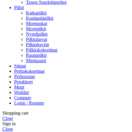
Tenon Suurlohiperhot
Pilkit
Katkapilkit
Kuulapääpilkit
Mormuskat
Morripilkit
Nymfipilkit
Pilkkilarvat
Pilkkileechit
Pillkkikokoelmat
Rautupilkit
Minitasurit
Siimat
Perhokokoelmat
Perhorasiat
Perukkeet
Muut
Wishlist
Compare
Login / Register
Shopping cart
Close
Sign in
Close