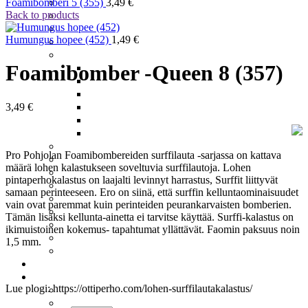
Meritaimenperhot
Foamibomberi 5 (355)
3,49
€
Back to products
Moppiperhot
Pintaperhot
Humungus hopee (452)
1,49
€
Putkiperhot
Realistiset Perhot
Foamibomber -Queen 8 (357)
Ampiainen
Järvikatkat – Scuds
Koskikorento
Päiväkorento
3,49
€
Sääski
Vesiperhonen
Santikat – Sunray Shaddow
Pro Pohjolan Foamibombereiden surffilauta -sarjassa on kattava
Spuddlerit
määrä lohen kalastukseen soveltuvia surffilautoja. Lohen
Squirmyt
pintaperhokalastus on laajalti levinnyt harrastus, Surffit liittyvät
Streamerit Ja Zonkkerit
samaan perinteeseen. Ero on siinä, että surffin kelluntaominaisuudet
Sumariperhot
vain ovat paremmat kuin perinteiden peurankarvaisten bomberien.
Tenon Suurlohiperhot
Tämän lisäksi kellunta-ainetta ei tarvitse käyttää. Surffi-kalastus on
Tinselit
ikimuistoinen kokemus- tapahtumat yllättävät. Faomin paksuus noin
Uppoperhot
1,5 mm.
Wanhat Suomalaiset
Perukkeet
Pilkit
Lue plogi: https://ottiperho.com/lohen-surffilautakalastus/
Harjuspilkit
Järvikatkat