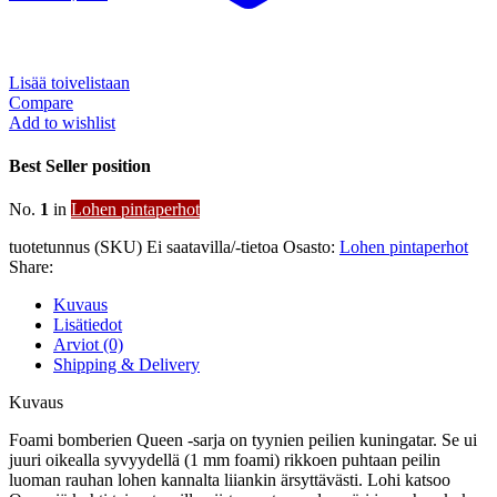
Lisää toivelistaan
Compare
Add to wishlist
Best Seller position
No.
1
in
Lohen pintaperhot
tuotetunnus (SKU)
Ei saatavilla/-tietoa
Osasto:
Lohen pintaperhot
Share:
Kuvaus
Lisätiedot
Arviot (0)
Shipping & Delivery
Kuvaus
Foami bomberien Queen -sarja on tyynien peilien kuningatar. Se ui
juuri oikealla syvyydellä (1 mm foami) rikkoen puhtaan peilin
luoman rauhan lohen kannalta liiankin ärsyttävästi. Lohi katsoo