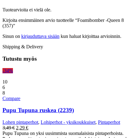
Tuotearvioita ei vielä ole.
Kirjoita ensimmäinen arvio tuotteelle “Foamibomber -Queen 8
(357)”
Sinun on
kirjauduttava sisään
kun haluat kirjoittaa arvioinnin.
Shipping & Delivery
Tutustu myös
-34%
10
6
8
Compare
Pupu Tupuna ruskea (2239)
Lohen pintaperhot
,
Lohiperhot - yksikoukkuiset
,
Pintaperhot
Alkuperäinen
Nykyinen
3,49
€
2,29
€
hinta
hinta
Pupu Tupuna on yksi uusimmista suomalaisista pintaperhoista.