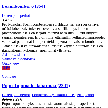
Foamibomber 6 (354)
Lohen pintaperhot
3,49
€
Pro Pohjolan Foamibombereiden surffilauta -sarjassa on kattava
määrä lohen kalastukseen soveltuvia surffilautoja. Lohen
pintaperhokalastus on laajalti levinnyt harrastus, Surffit liittyvät
samaan perinteeseen. Ero on siinä, että surffin kelluntaominaisuudet
vain ovat paremmat kuin perinteiden peurankarvaisten bomberien.
Tämän lisäksi kellunta-ainetta ei tarvitse käyttää. Surffi-kalastus on
ikimuistoinen kokemus- tapahtumat yllättävät.
Add to wishlist
Valitse vaihtoehdoista
Quick view
-34%
Compare
Pupu Tupuna keltaharmaa (2241)
Lohen pintaperhot
,
Lohiperhot - yksikoukkuiset
,
Pintaperhot
Alkuperäinen
Nykyinen
3,49
€
2,29
€
hinta
hinta
Pupu Tupuna on yksi uusimmista suomalaisista pintaperhoista.
oli:
on:
Perho on osoittanut erinomaisuutensa niin lohi, taimen kuin myös