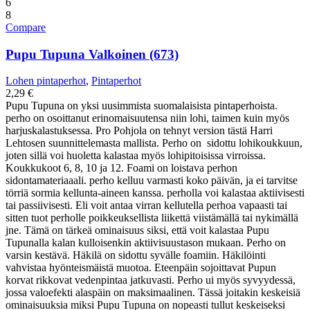
6
8
Compare
Pupu Tupuna Valkoinen (673)
Lohen pintaperhot
,
Pintaperhot
2,29
€
Pupu Tupuna on yksi uusimmista suomalaisista pintaperhoista.
perho on osoittanut erinomaisuutensa niin lohi, taimen kuin myös
harjuskalastuksessa. Pro Pohjola on tehnyt version tästä Harri
Lehtosen suunnittelemasta mallista. Perho on sidottu lohikoukkuun,
joten sillä voi huoletta kalastaa myös lohipitoisissa virroissa.
Koukkukoot 6, 8, 10 ja 12. Foami on loistava perhon
sidontamateriaaali. perho kelluu varmasti koko päivän, ja ei tarvitse
törriä sormia kellunta-aineen kanssa. perholla voi kalastaa aktiivisesti
tai passiivisesti. Eli voit antaa virran kellutella perhoa vapaasti tai
sitten tuot perholle poikkeuksellista liikettä viistämällä tai nykimällä
jne. Tämä on tärkeä ominaisuus siksi, että voit kalastaa Pupu
Tupunalla kalan kulloisenkin aktiivisuustason mukaan. Perho on
varsin kestävä. Häkilä on sidottu syvälle foamiin. Häkilöinti
vahvistaa hyönteismäistä muotoa. Eteenpäin sojoittavat Pupun
korvat rikkovat vedenpintaa jatkuvasti. Perho ui myös syvyydessä,
jossa valoefekti alaspäin on maksimaalinen. Tässä joitakin keskeisiä
ominaisuuksia miksi Pupu Tupuna on nopeasti tullut keskeiseksi