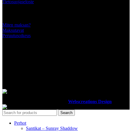
Tietosuojaseloste
Tärkeää tietää
Miten maksan?
Maksutavat
Peruutusoikeus
SEURAA MEITÄ
MAKSUTAVAT
Luotettavilla maksutavoillamme maksat turvallisesti
Ottiperho
2012-2023 Design By
Webscreations Design
.
Search
Perhot
Santikat – Sunray Shaddow