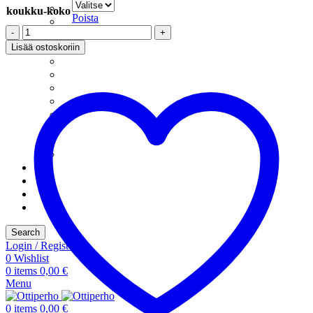
Katkapilkit
koukku-koko
Poista
Kuulapäänymfit
Foamibomber
Kuulapääpilkit
-
Minitasurit
Lisää ostoskoriin
Queen
Mormuskat
8
Morripilkit
(357)
Nymfipilkit
määrä
Pilkkilarvat
Pilkkileechit
Pillkkikokoelmat
Rautupauli-Tyyliset
Rautupilkit
Siimat
Tarvikkeet
Tietosuoja
Uncategorized
Search
Login / Register
0
Wishlist
0
items
0,00
€
Menu
0
items
0,00
€