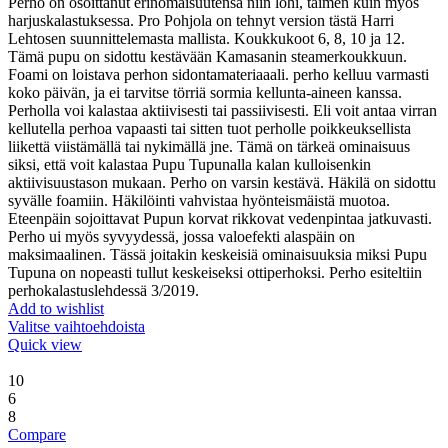
oli:
on:
Perho on osoittanut erinomaisuutensa niin lohi, taimen kuin myös
3,49 €.
2,29 €.
harjuskalastuksessa. Pro Pohjola on tehnyt version tästä Harri
Lehtosen suunnittelemasta mallista. Koukkukoot 6, 8, 10 ja 12.
Tämä pupu on sidottu kestävään Kamasanin steamerkoukkuun.
Foami on loistava perhon sidontamateriaaali. perho kelluu varmasti
koko päivän, ja ei tarvitse törriä sormia kellunta-aineen kanssa.
Perholla voi kalastaa aktiivisesti tai passiivisesti. Eli voit antaa virran
kellutella perhoa vapaasti tai sitten tuot perholle poikkeuksellista
liikettä viistämällä tai nykimällä jne. Tämä on tärkeä ominaisuus
siksi, että voit kalastaa Pupu Tupunalla kalan kulloisenkin
aktiivisuustason mukaan. Perho on varsin kestävä. Häkilä on sidottu
syvälle foamiin. Häkilöinti vahvistaa hyönteismäistä muotoa.
Eteenpäin sojoittavat Pupun korvat rikkovat vedenpintaa jatkuvasti.
Perho ui myös syvyydessä, jossa valoefekti alaspäin on
maksimaalinen. Tässä joitakin keskeisiä ominaisuuksia miksi Pupu
Tupuna on nopeasti tullut keskeiseksi ottiperhoksi. Perho esiteltiin
perhokalastuslehdessä 3/2019.
Add to wishlist
Valitse vaihtoehdoista
Quick view
10
6
8
Compare