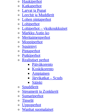
Haukiperhot
Katkaperhot
Larvat ja Pupat
Leechit ja Muddlerit
Lohen pintaperhot
Lohiperhot
Lohiperhot – yksikoukkuiset
Markku Autio ko
Meritaimenperhot
Moppiperhot
Squirmyt
Pintaperhot
Putkiperhot
Realistiset perhot
Päiväkorento
Koskikorento
Ampiainen
Järvikatkat – Scuds
Sääski
Spuddlerit
Streamerit ja Zonkkerit
Sumariperhot
Tinselit
Uppoperhot
Wanhat suomalaiset