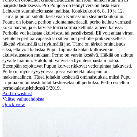
3,49 €.
2,29 €.
harjuskalastuksessa. Pro Pohjola on tehnyt version tästä Harri
Lehtosen suunnittelemasta mallista. Koukkukoot 6, 8, 10 ja 12.
Tämä pupu on sidottu kestävään Kamasanin steamerkoukkuun.
Foami on loistava perhon sidontamateriaaali. perho kelluu varmasti
koko päivän, ja ei tarvitse törriä sormia kellunta-aineen kanssa.
Perholla voi kalastaa aktiivisesti tai passiivisesti. Eli voit antaa virran
kellutella perhoa vapaasti tai sitten tuot perholle poikkeuksellista
liikettä viistämällä tai nykimällä jne. Tämä on tärkeä ominaisuus
siksi, että voit kalastaa Pupu Tupunalla kalan kulloisenkin
aktiivisuustason mukaan. Perho on varsin kestävä. Häkilä on sidottu
syvälle foamiin. Häkilöinti vahvistaa hyönteismäistä muotoa.
Eteenpäin sojoittavat Pupun korvat rikkovat vedenpintaa jatkuvasti.
Perho ui myös syvyydessä, jossa valoefekti alaspäin on
maksimaalinen. Tässä joitakin keskeisiä ominaisuuksia miksi Pupu
Tupuna on nopeasti tullut keskeiseksi ottiperhoksi. Perho esiteltiin
perhokalastuslehdessä 3/2019.
Add to wishlist
Valitse vaihtoehdoista
Quick view