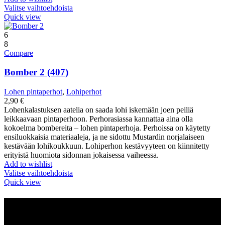
Valitse vaihtoehdoista
Quick view
6
8
Compare
Bomber 2 (407)
Lohen pintaperhot
,
Lohiperhot
2,90
€
Lohenkalastuksen aatelia on saada lohi iskemään joen peiliä
leikkaavaan pintaperhoon. Perhorasiassa kannattaa aina olla
kokoelma bombereita – lohen pintaperhoja. Perhoissa on käytetty
ensiluokkaisia materiaaleja, ja ne sidottu Mustardin norjalaiseen
kestävään lohikoukkuun. Lohiperhon kestävyyteen on kiinnitetty
erityistä huomiota sidonnan jokaisessa vaiheessa.
Add to wishlist
Valitse vaihtoehdoista
Quick view
Tietoa meistä
Ottiperho.com myynnistä sinulle vastaa suomalainen Pro Pohjola –