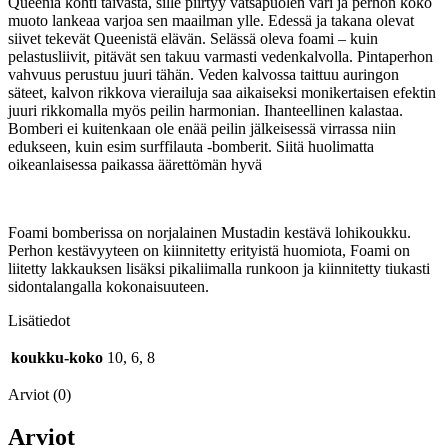
Queeniä kohti taivasta, sille piirtyy vatsapuolen väri ja perhon koko
muoto lankeaa varjoa sen maailman ylle. Edessä ja takana olevat
siivet tekevät Queenistä elävän. Selässä oleva foami – kuin
pelastusliivit, pitävät sen takuu varmasti vedenkalvolla. Pintaperhon
vahvuus perustuu juuri tähän. Veden kalvossa taittuu auringon
säteet, kalvon rikkova vierailuja saa aikaiseksi monikertaisen efektin
juuri rikkomalla myös peilin harmonian. Ihanteellinen kalastaa.
Bomberi ei kuitenkaan ole enää peilin jälkeisessä virrassa niin
edukseen, kuin esim surffilauta -bomberit. Siitä huolimatta
oikeanlaisessa paikassa äärettömän hyvä
Foami bomberissa on norjalainen Mustadin kestävä lohikoukku.
Perhon kestävyyteen on kiinnitetty erityistä huomiota, Foami on
liitetty lakkauksen lisäksi pikaliimalla runkoon ja kiinnitetty tiukasti
sidontalangalla kokonaisuuteen.
Lisätiedot
koukku-koko
10, 6, 8
Arviot (0)
Arviot