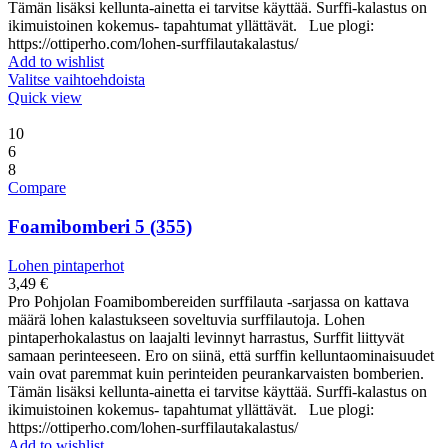
Tämän lisäksi kellunta-ainetta ei tarvitse käyttää. Surffi-kalastus on
ikimuistoinen kokemus- tapahtumat yllättävät. Lue plogi:
https://ottiperho.com/lohen-surffilautakalastus/
Add to wishlist
Valitse vaihtoehdoista
Quick view
10
6
8
Compare
Foamibomberi 5 (355)
Lohen pintaperhot
3,49
€
Pro Pohjolan Foamibombereiden surffilauta -sarjassa on kattava
määrä lohen kalastukseen soveltuvia surffilautoja. Lohen
pintaperhokalastus on laajalti levinnyt harrastus, Surffit liittyvät
samaan perinteeseen. Ero on siinä, että surffin kelluntaominaisuudet
vain ovat paremmat kuin perinteiden peurankarvaisten bomberien.
Tämän lisäksi kellunta-ainetta ei tarvitse käyttää. Surffi-kalastus on
ikimuistoinen kokemus- tapahtumat yllättävät. Lue plogi:
https://ottiperho.com/lohen-surffilautakalastus/
Add to wishlist