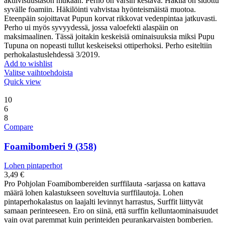
aktiivisuustason mukaan. Perho on varsin kestävä. Häkilä on sidottu
syvälle foamiin. Häkilöinti vahvistaa hyönteismäistä muotoa.
Eteenpäin sojoittavat Pupun korvat rikkovat vedenpintaa jatkuvasti.
Perho ui myös syvyydessä, jossa valoefekti alaspäin on
maksimaalinen. Tässä joitakin keskeisiä ominaisuuksia miksi Pupu
Tupuna on nopeasti tullut keskeiseksi ottiperhoksi. Perho esiteltiin
perhokalastuslehdessä 3/2019.
Add to wishlist
Valitse vaihtoehdoista
Quick view
10
6
8
Compare
Foamibomberi 9 (358)
Lohen pintaperhot
3,49
€
Pro Pohjolan Foamibombereiden surffilauta -sarjassa on kattava
määrä lohen kalastukseen soveltuvia surffilautoja. Lohen
pintaperhokalastus on laajalti levinnyt harrastus, Surffit liittyvät
samaan perinteeseen. Ero on siinä, että surffin kelluntaominaisuudet
vain ovat paremmat kuin perinteiden peurankarvaisten bomberien.