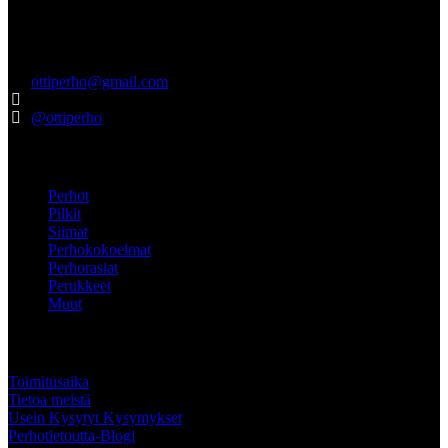
niminen yritys. Pro Pohjola on rekisteröity Turkuun, ja vastaamme
tuotteiden hyvästä laadusta ja asiakaspalvelusta. Laadukkaita
tuotteita jo vuodesta 2012.
ottiperho@gmail.com
040-5522737
@ottiperho
Pikalinkit
Perhot
Pilkit
Siimat
Perhokokoelmat
Perhorasiat
Perukkeet
Muut
ASIAKKAALLE
Toimitusaika
Tietoa meistä
Usein Kysytyt Kysymykset
Perhotietoutta-Blogi