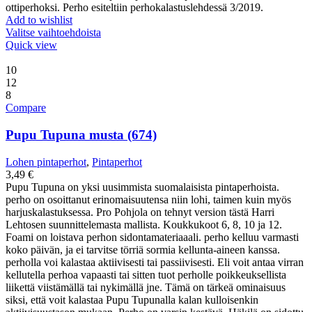
ottiperhoksi. Perho esiteltiin perhokalastuslehdessä 3/2019.
Add to wishlist
Valitse vaihtoehdoista
Quick view
10
12
8
Compare
Pupu Tupuna musta (674)
Lohen pintaperhot
,
Pintaperhot
3,49
€
Pupu Tupuna on yksi uusimmista suomalaisista pintaperhoista.
perho on osoittanut erinomaisuutensa niin lohi, taimen kuin myös
harjuskalastuksessa. Pro Pohjola on tehnyt version tästä Harri
Lehtosen suunnittelemasta mallista. Koukkukoot 6, 8, 10 ja 12.
Foami on loistava perhon sidontamateriaaali. perho kelluu varmasti
koko päivän, ja ei tarvitse törriä sormia kellunta-aineen kanssa.
perholla voi kalastaa aktiivisesti tai passiivisesti. Eli voit antaa virran
kellutella perhoa vapaasti tai sitten tuot perholle poikkeuksellista
liikettä viistämällä tai nykimällä jne. Tämä on tärkeä ominaisuus
siksi, että voit kalastaa Pupu Tupunalla kalan kulloisenkin